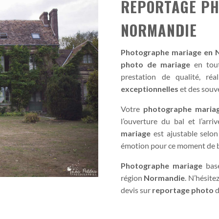
REPORTAGE PH
NORMANDIE
Photographe mariage en 
photo de mariage
en tout
prestation de qualité, ré
exceptionnelles
et des souv
Votre
photographe maria
l’ouverture du bal et l’arr
mariage
est ajustable selo
émotion pour ce moment de bo
Photographe mariage
basé
région
Normandie
. N’hésite
devis sur
reportage photo
d